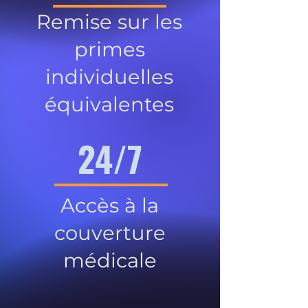
Remise sur les
primes
individuelles
équivalentes
24/7
Accès à la
couverture
médicale