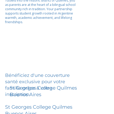
Tucked into the historic district of Quilmes, you
as parents are at the heart of a bilingual school
community rich in tradition. Your partnership
supports student growth rooted in Argentine
warmth, academic achievement, and lifelong
friendships.
Bénéficiez d'une couverture
santé exclusive pour votre
St Georges College Quilmes
famille grâce à votre
inscription.
Buenos Aires
St Georges College Quilmes
Buenos Aires