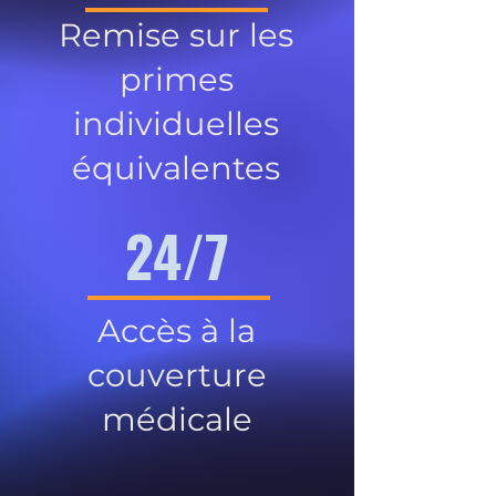
Remise sur les
primes
individuelles
équivalentes
24/7
Accès à la
couverture
médicale