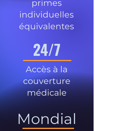
primes
individuelles
équivalentes
24/7
Accès à la
couverture
médicale
Mondial