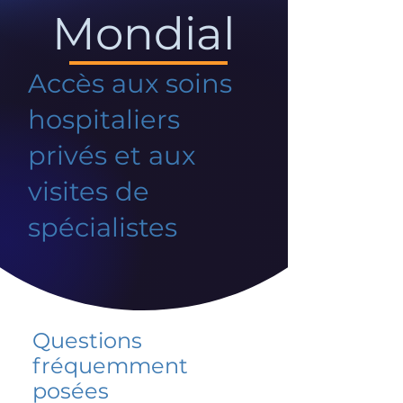
Mondial
Accès aux soins
hospitaliers
privés et aux
visites de
spécialistes
Questions
fréquemment
posées