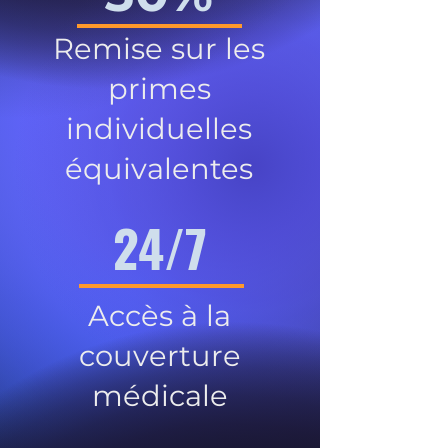
Remise sur les
primes
individuelles
équivalentes
24/7
Accès à la
couverture
médicale