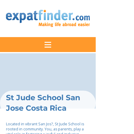
St Jude School San
Jose Costa Rica
Located in vibrant San Jos?, St Jude School is
rooted in community. You, as parents, play a