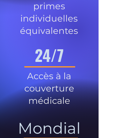
primes
individuelles
équivalentes
24/7
Accès à la
couverture
médicale
Mondial