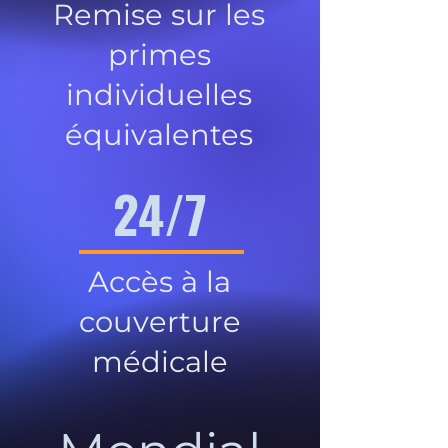
Remise sur les
primes
individuelles
équivalentes
24/7
Accès à la
couverture
médicale