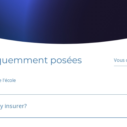
équemment posées
 l'école
y insurer?