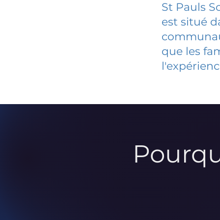
St Pauls S
est situé 
communauté
que les fa
l'expérienc
Pourqu