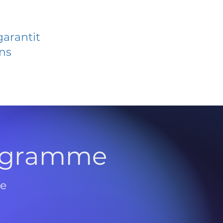
garantit
ans
rogramme
de