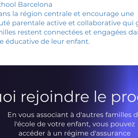
chool Barcelona
dans la région centrale et encourage une
 parentale active et collaborative qui 
milles restent connectées et engagées d
e éducative de leur enfant.
oi rejoindre le p
En vous associant à d'autres familles 
l'école de votre enfant, vous pouvez
accéder à un régime d'assurance