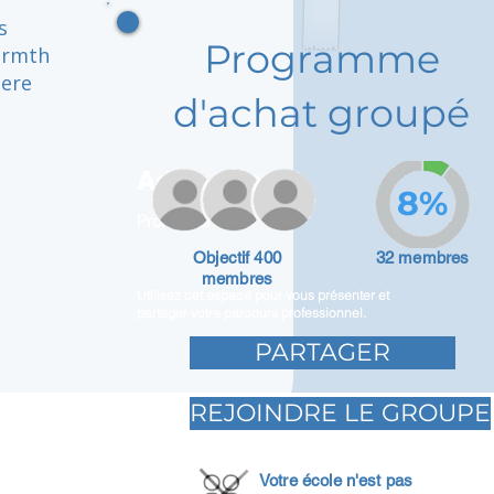
s
Programme
armth
here
d'achat groupé
Adam Caar
8%
Promoteur
Objectif 400
32 membres
membres
Utilisez cet espace pour vous présenter et
partager votre parcours professionnel.
PARTAGER
REJOINDRE LE GROUPE
Votre école n'est pas