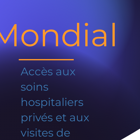
Mondial
Accès aux
soins
hospitaliers
privés et aux
visites de