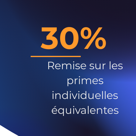
30%
Remise sur les
primes
individuelles
équivalentes