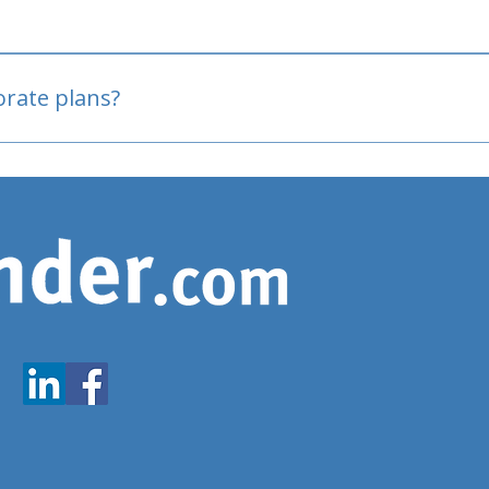
oved
porate plans?