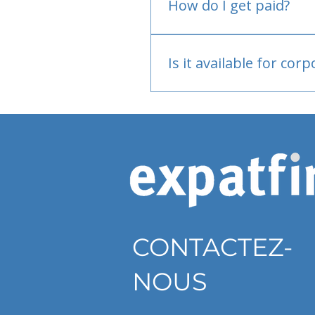
How do I get paid?
Bank or PayPal, once appr
Is it available for cor
Currently individual only
CONTACTEZ-
NOUS