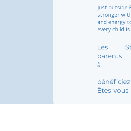
Just outside
stronger wit
and energy t
every child i
Les
S
parents
à
bénéficiez 
Êtes-vous 