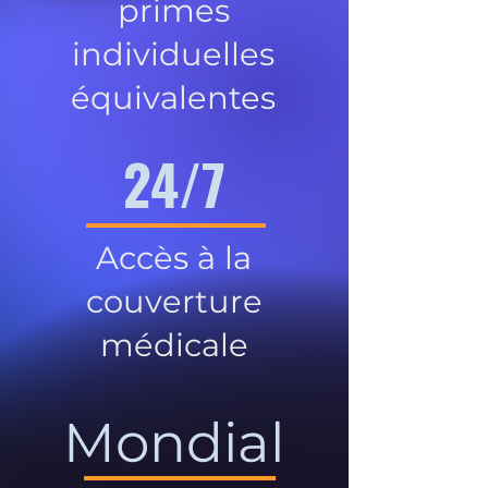
primes
individuelles
équivalentes
24/7
Accès à la
couverture
médicale
Mondial