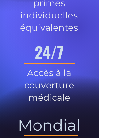
primes
individuelles
équivalentes
24/7
Accès à la
couverture
médicale
Mondial