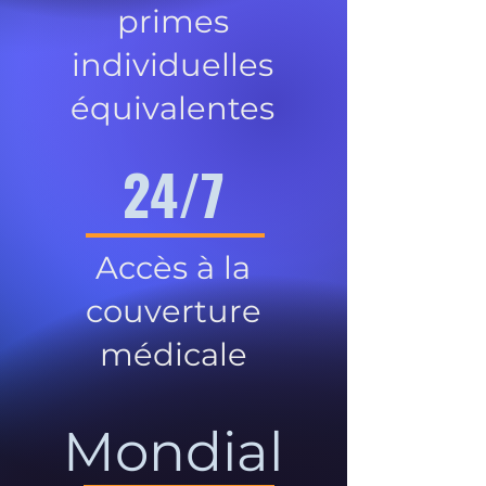
primes
individuelles
équivalentes
24/7
Accès à la
couverture
médicale
Mondial