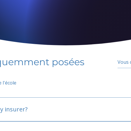
équemment posées
 l'école
y insurer?