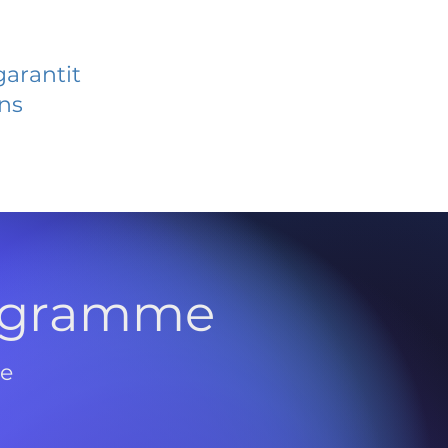
garantit
ans
rogramme
de