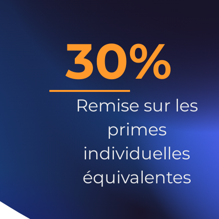
30%
Remise sur les
primes
individuelles
équivalentes