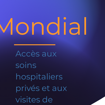
Mondial
Accès aux
soins
hospitaliers
privés et aux
visites de