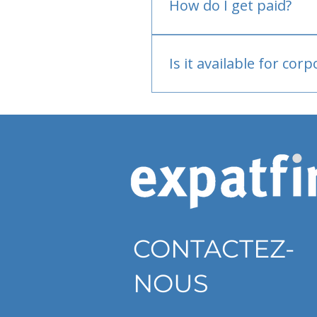
How do I get paid?
Bank or PayPal, once appr
Is it available for cor
Currently individual only
CONTACTEZ-
NOUS