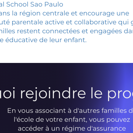
l School Sao Paulo
dans la région centrale et encourage une
 parentale active et collaborative qui 
milles restent connectées et engagées d
e éducative de leur enfant.
oi rejoindre le p
En vous associant à d'autres familles 
l'école de votre enfant, vous pouvez
accéder à un régime d'assurance