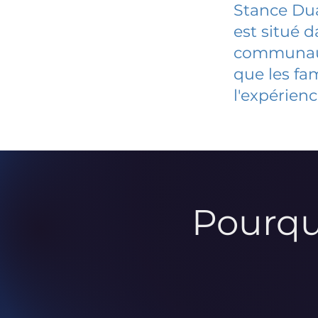
Stance Dua
est situé 
communauté
que les fa
l'expérienc
Pourqu