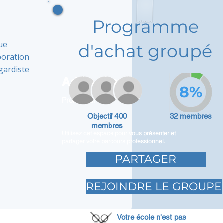
Programme
ue
d'achat groupé
aboration
gardiste
Adam Caar
8%
Promoteur
Objectif 400
32 membres
membres
Utilisez cet espace pour vous présenter et
partager votre parcours professionnel.
PARTAGER
REJOINDRE LE GROUPE
Votre école n'est pas