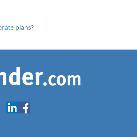
oved
porate plans?