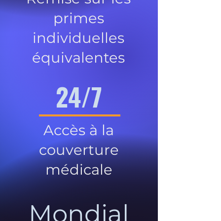
primes
individuelles
équivalentes
24/7
Accès à la
couverture
médicale
Mondial