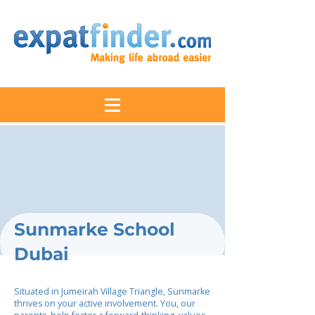
Sunmarke School
Dubai
Situated in Jumeirah Village Triangle, Sunmarke
thrives on your active involvement. You, our