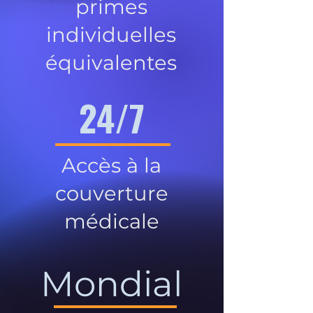
primes
individuelles
équivalentes
24/7
Accès à la
couverture
médicale
Mondial