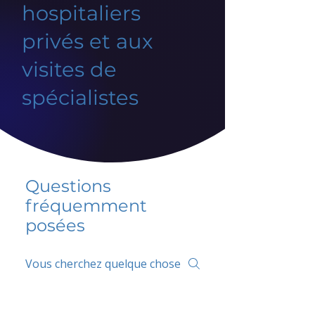
hospitaliers
privés et aux
visites de
spécialistes
Questions
fréquemment
posées
5 percent FAQ
FAQ de l'école