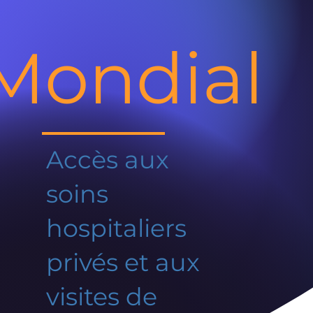
Mondial
Accès aux
soins
hospitaliers
privés et aux
visites de