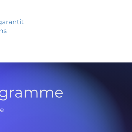
garantit
ans
rogramme
de