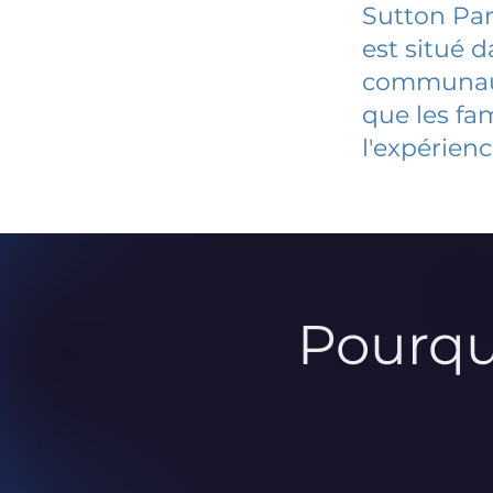
Sutton Par
est situé 
communauté
que les fa
l'expérienc
Pourqu