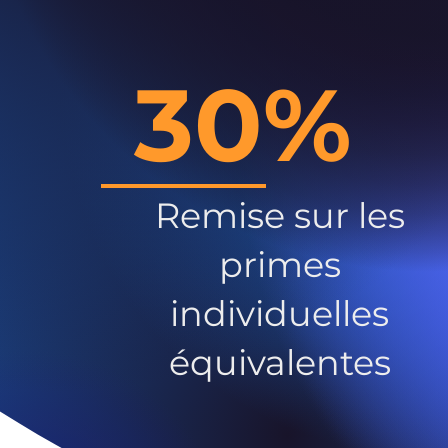
30%
Remise sur les
primes
individuelles
équivalentes