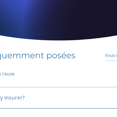
équemment posées
 l'école
y insurer?