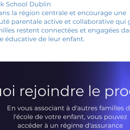
k School Dublin
dans la région centrale et encourage une
 parentale active et collaborative qui 
milles restent connectées et engagées d
e éducative de leur enfant.
oi rejoindre le p
En vous associant à d'autres familles 
l'école de votre enfant, vous pouvez
accéder à un régime d'assurance