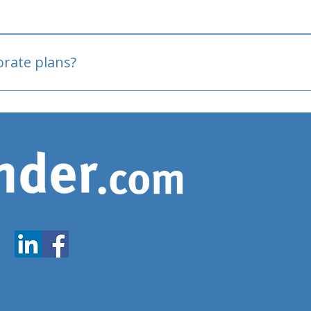
oved
porate plans?