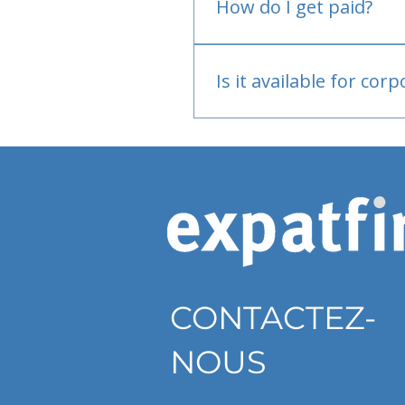
How do I get paid?
Bank or PayPal, once appr
Is it available for cor
Currently individual only
CONTACTEZ-
NOUS