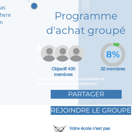
 as
Programme
where
in
d'achat groupé
Adam Caar
8%
Promoteur
Objectif 400
32 membres
membres
Utilisez cet espace pour vous présenter et
partager votre parcours professionnel.
PARTAGER
REJOINDRE LE GROUPE
Votre école n'est pas