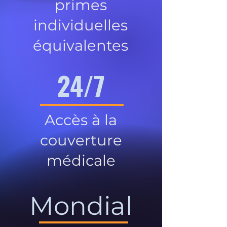
primes
individuelles
équivalentes
24/7
Accès à la
couverture
médicale
Mondial