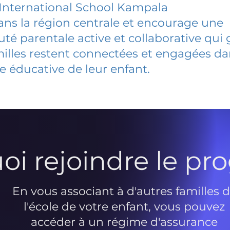
International School Kampala
dans la région centrale et encourage une
 parentale active et collaborative qui 
milles restent connectées et engagées d
e éducative de leur enfant.
oi rejoindre le p
En vous associant à d'autres familles 
l'école de votre enfant, vous pouvez
accéder à un régime d'assurance