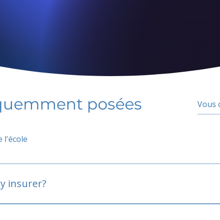
équemment posées
 l'école
y insurer?