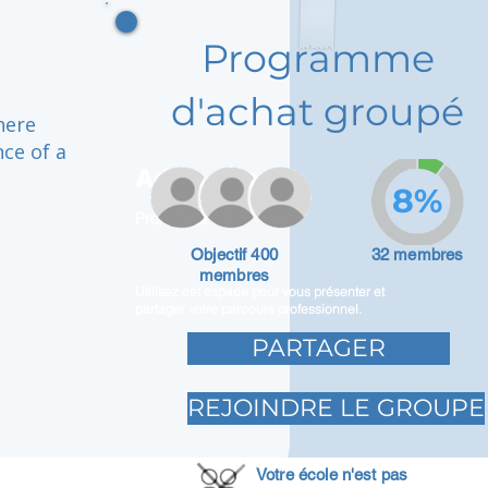
Programme
d'achat groupé
here
ce of a
Adam Caar
8%
Promoteur
Objectif 400
32 membres
membres
Utilisez cet espace pour vous présenter et
partager votre parcours professionnel.
PARTAGER
REJOINDRE LE GROUPE
Votre école n'est pas