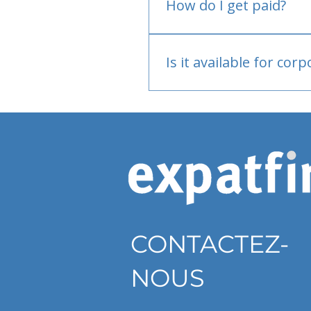
How do I get paid?
Bank or PayPal, once appr
Is it available for cor
Currently individual only
CONTACTEZ-
NOUS