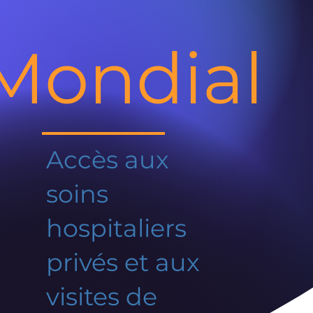
Mondial
Accès aux
soins
hospitaliers
privés et aux
visites de