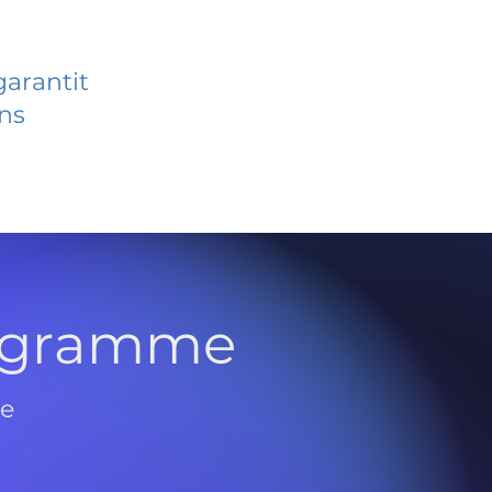
garantit
ans
rogramme
de