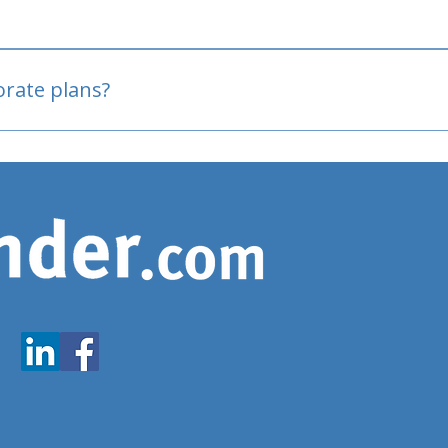
oved
porate plans?