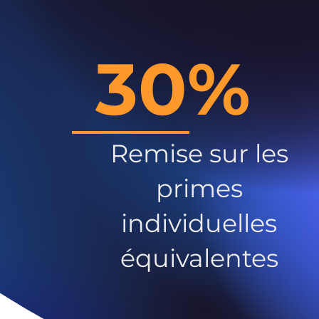
30%
Remise sur les
primes
individuelles
équivalentes