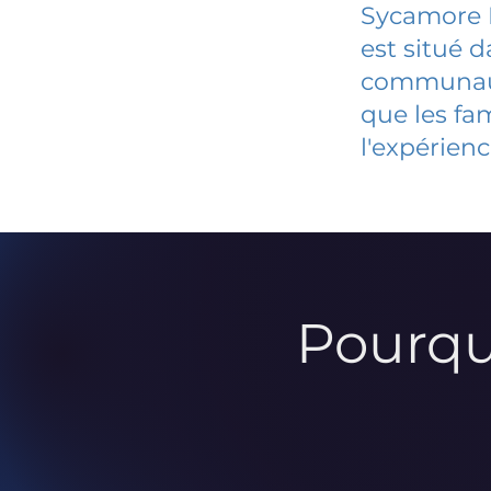
Sycamore 
est situé 
communauté
que les fa
l'expérienc
Pourqu