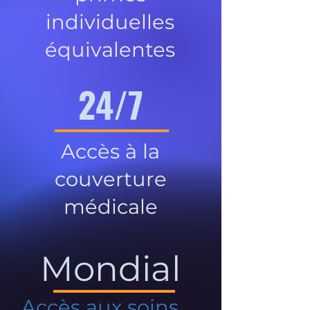
individuelles
équivalentes
24/7
Accès à la
couverture
médicale
Mondial
Accès aux soins