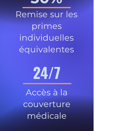
Remise sur les
primes
individuelles
équivalentes
24/7
Accès à la
couverture
médicale