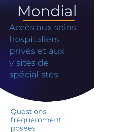
Mondial
Accès aux soins
hospitaliers
privés et aux
visites de
spécialistes
Questions
fréquemment
posées