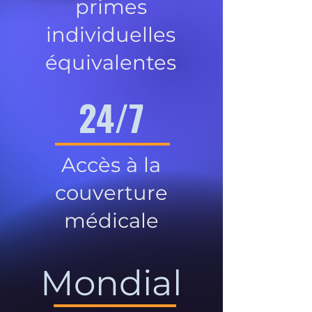
primes
individuelles
équivalentes
24/7
Accès à la
couverture
médicale
Mondial