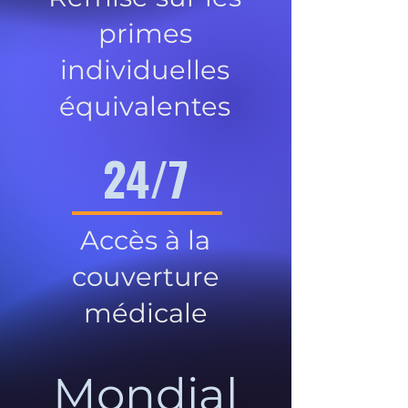
primes
individuelles
équivalentes
24/7
Accès à la
couverture
médicale
Mondial