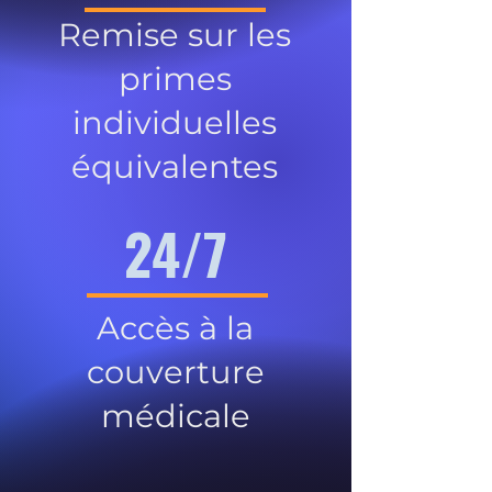
Remise sur les
primes
individuelles
équivalentes
24/7
Accès à la
couverture
médicale