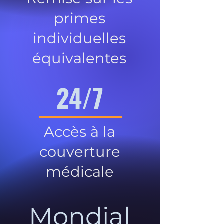
primes
individuelles
équivalentes
24/7
Accès à la
couverture
médicale
Mondial