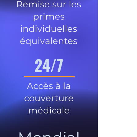
Remise sur les
primes
individuelles
équivalentes
24/7
Accès à la
couverture
médicale