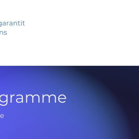
garantit
ans
rogramme
de