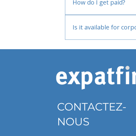
How do I get paid?
Bank or PayPal, once appr
Is it available for cor
Currently individual only
CONTACTEZ-
NOUS