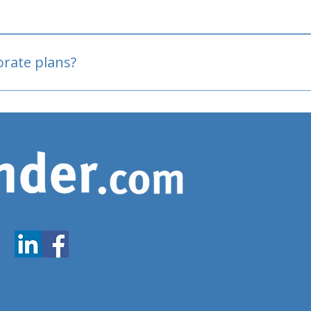
oved
porate plans?