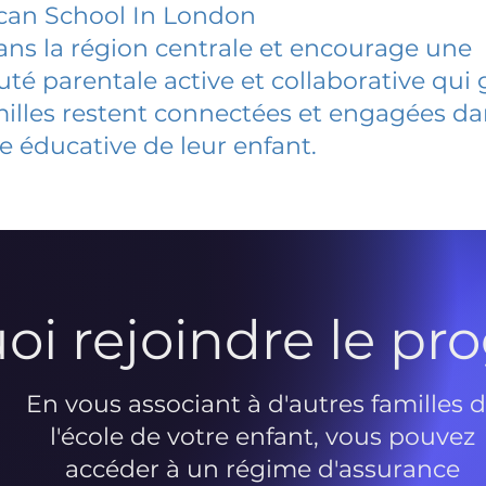
can School In London
dans la région centrale et encourage une
 parentale active et collaborative qui 
milles restent connectées et engagées d
e éducative de leur enfant.
oi rejoindre le p
En vous associant à d'autres familles 
l'école de votre enfant, vous pouvez
accéder à un régime d'assurance