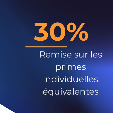
30%
Remise sur les
primes
individuelles
équivalentes