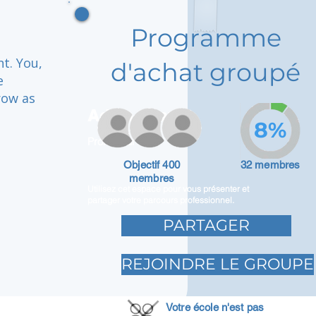
Programme
t. You,
d'achat groupé
e
row as
Adam Caar
8%
Promoteur
Objectif 400
32 membres
membres
Utilisez cet espace pour vous présenter et
partager votre parcours professionnel.
PARTAGER
REJOINDRE LE GROUPE
Votre école n'est pas