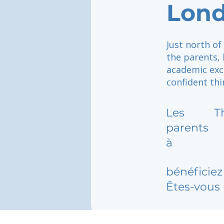
Lon
Just north o
the parents,
academic exc
confident thi
Les
T
parents
à
bénéficiez 
Êtes-vous 