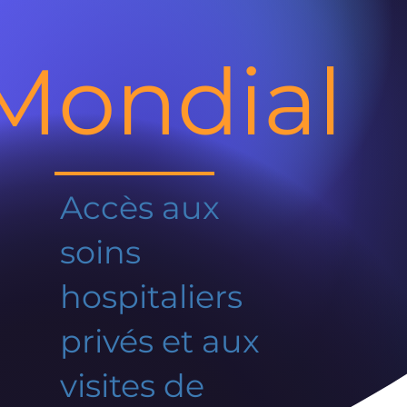
Mondial
Accès aux
soins
hospitaliers
privés et aux
visites de