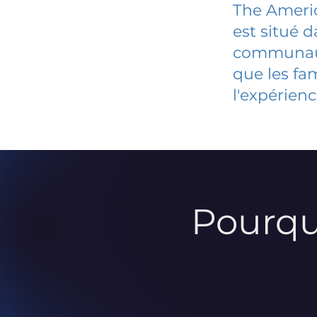
The Ameri
est situé 
communauté
que les fa
l'expérienc
Pourqu