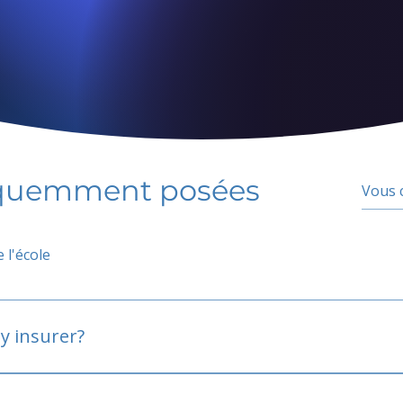
équemment posées
 l'école
y insurer?