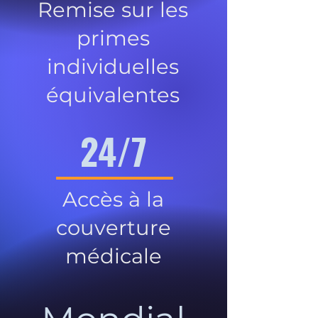
Remise sur les
primes
individuelles
équivalentes
24/7
Accès à la
couverture
médicale