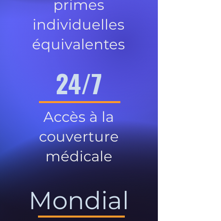
primes
individuelles
équivalentes
24/7
Accès à la
couverture
médicale
Mondial