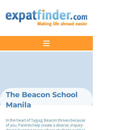
The Beacon School
Manila
In the heart of Taguig, Beacon thrives because
of you. Parents help create a diverse, inquiry-