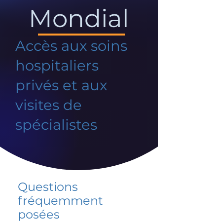
Mondial
Accès aux soins
hospitaliers
privés et aux
visites de
spécialistes
Questions
fréquemment
posées