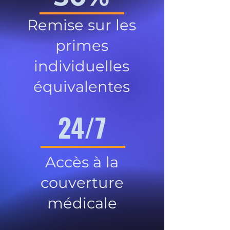
Remise sur les
primes
individuelles
équivalentes
24/7
Accès à la
couverture
médicale