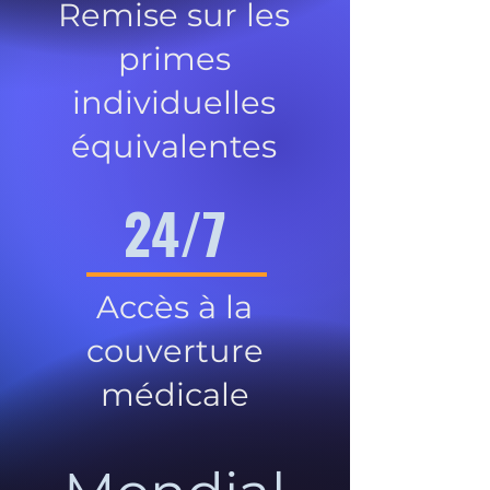
Remise sur les
primes
individuelles
équivalentes
24/7
Accès à la
couverture
médicale