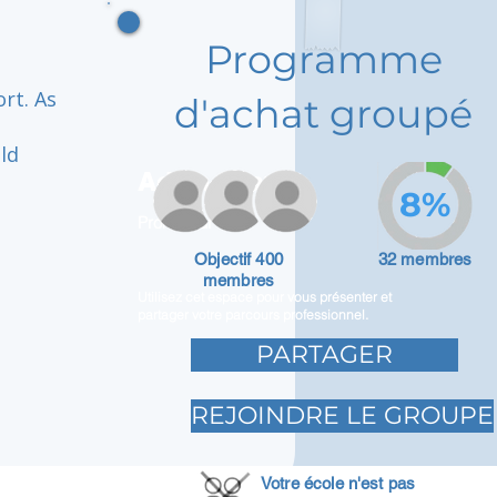
Programme
rt. As
d'achat groupé
ld
Adam Caar
8%
Promoteur
Objectif 400
32 membres
membres
Utilisez cet espace pour vous présenter et
partager votre parcours professionnel.
PARTAGER
REJOINDRE LE GROUPE
Votre école n'est pas