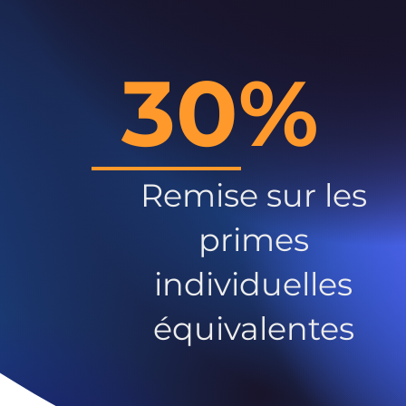
30%
Remise sur les
primes
individuelles
équivalentes