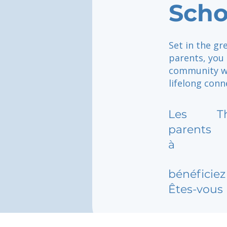
Scho
Set in the gr
parents, you 
community wh
lifelong conne
Les
T
parents
à
bénéficiez 
Êtes-vous 