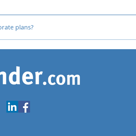
oved
porate plans?