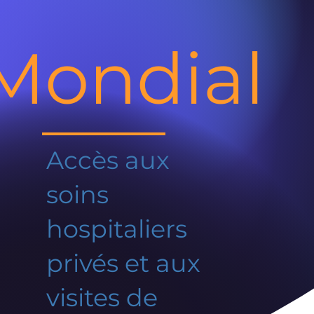
Mondial
Accès aux
soins
hospitaliers
privés et aux
visites de