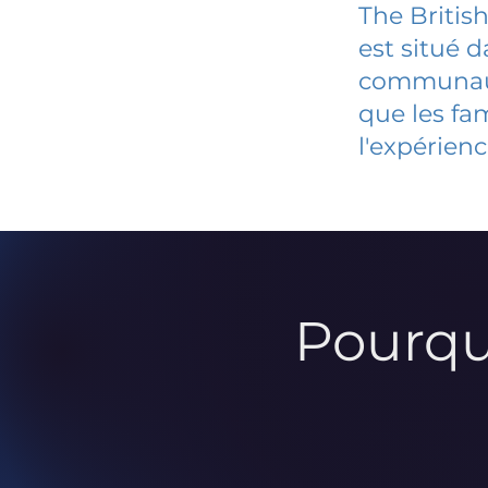
The Britis
est situé 
communauté
que les fa
l'expérienc
Pourqu