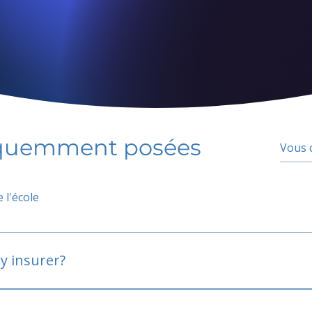
équemment posées
 l'école
y insurer?