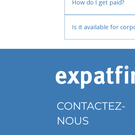
How do I get paid?
Bank or PayPal, once appr
Is it available for cor
Currently individual only
CONTACTEZ-
NOUS