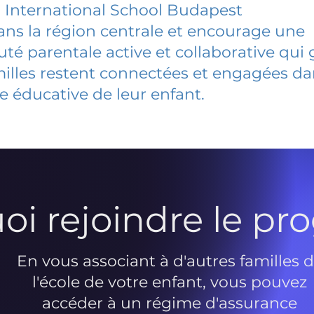
h International School Budapest
dans la région centrale et encourage une
 parentale active et collaborative qui 
milles restent connectées et engagées d
e éducative de leur enfant.
oi rejoindre le p
En vous associant à d'autres familles 
l'école de votre enfant, vous pouvez
accéder à un régime d'assurance