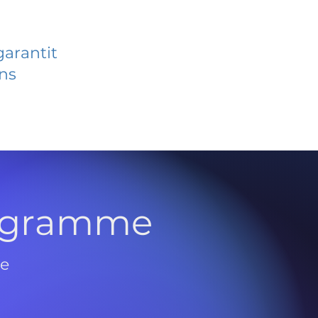
garantit
ans
rogramme
de