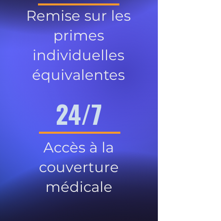
Remise sur les
primes
individuelles
équivalentes
24/7
Accès à la
couverture
médicale