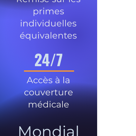
primes
individuelles
équivalentes
24/7
Accès à la
couverture
médicale
Mondial