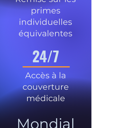
primes
individuelles
équivalentes
24/7
Accès à la
couverture
médicale
Mondial