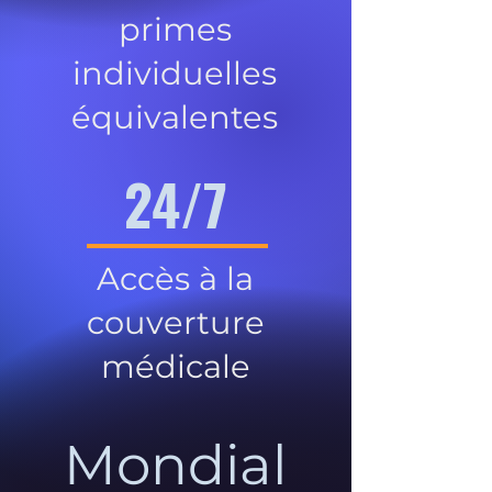
primes
individuelles
équivalentes
24/7
Accès à la
couverture
médicale
Mondial