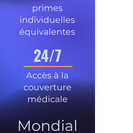
primes
individuelles
équivalentes
24/7
Accès à la
couverture
médicale
Mondial