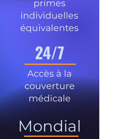
primes
individuelles
équivalentes
24/7
Accès à la
couverture
médicale
Mondial