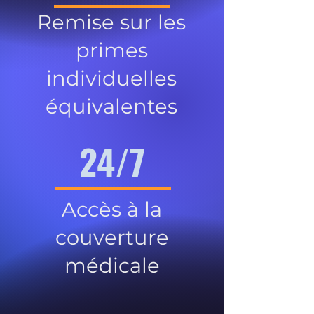
Remise sur les
primes
individuelles
équivalentes
24/7
Accès à la
couverture
médicale