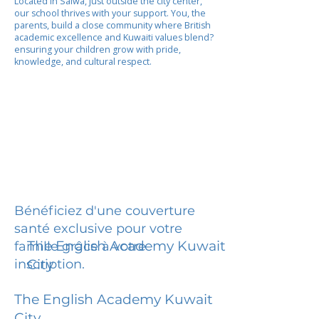
Located in Salwa, just outside the city center,
our school thrives with your support. You, the
parents, build a close community where British
academic excellence and Kuwaiti values blend?
ensuring your children grow with pride,
knowledge, and cultural respect.
Bénéficiez d'une couverture
santé exclusive pour votre
The English Academy Kuwait
famille grâce à votre
inscription.
City
The English Academy Kuwait
City