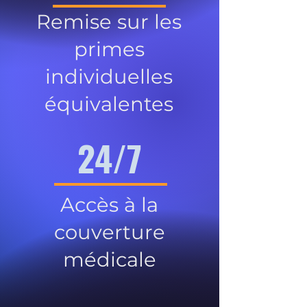
Remise sur les
primes
individuelles
équivalentes
24/7
Accès à la
couverture
médicale