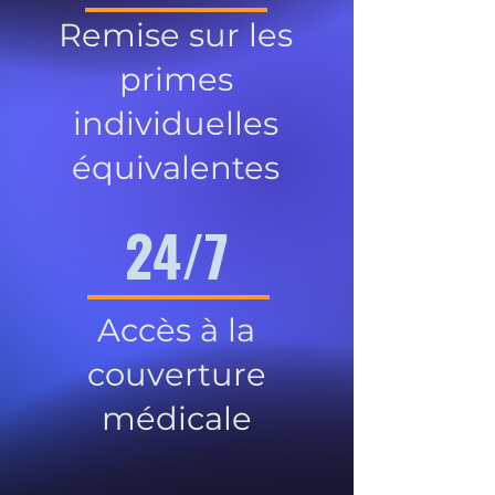
Remise sur les
primes
individuelles
équivalentes
24/7
Accès à la
couverture
médicale