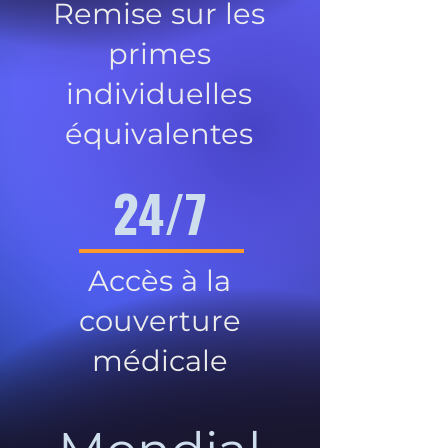
Remise sur les
primes
individuelles
équivalentes
24/7
Accès à la
couverture
médicale