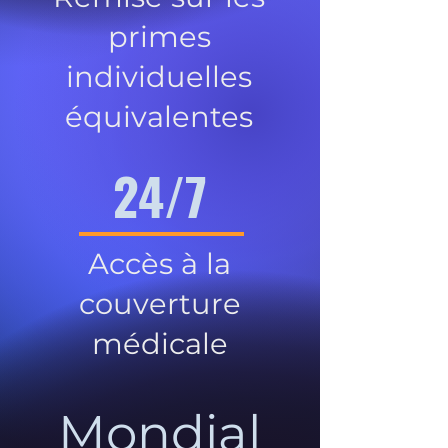
primes
individuelles
équivalentes
24/7
Accès à la
couverture
médicale
Mondial