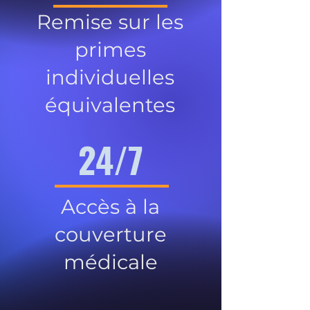
Remise sur les
primes
individuelles
équivalentes
24/7
Accès à la
couverture
médicale