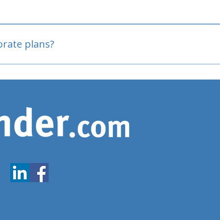
oved
porate plans?