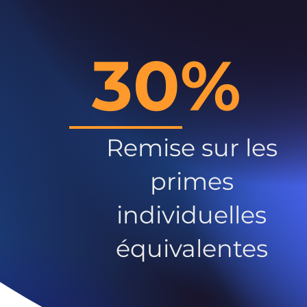
30%
Remise sur les
primes
individuelles
équivalentes