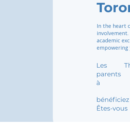
Toro
In the heart 
involvement.
academic exc
empowering y
Les
T
parents
à
bénéficiez 
Êtes-vous 