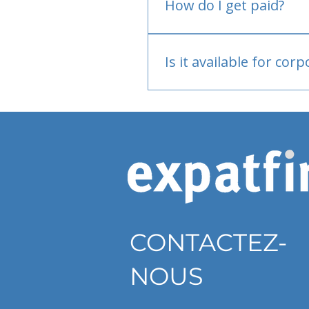
How do I get paid?
Bank or PayPal, once appr
Is it available for cor
Currently individual only
CONTACTEZ-
NOUS