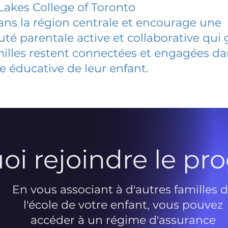
Lakes College of Toronto
dans la région centrale et encourage une
 parentale active et collaborative qui 
milles restent connectées et engagées d
e éducative de leur enfant.
oi rejoindre le p
En vous associant à d'autres familles 
l'école de votre enfant, vous pouvez
accéder à un régime d'assurance