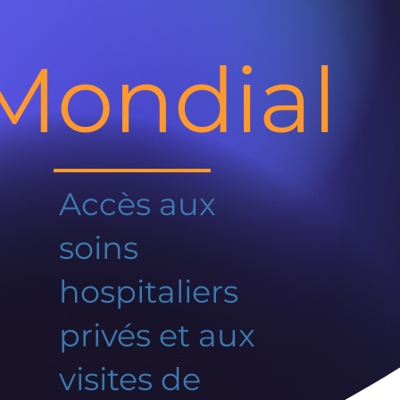
Mondial
Accès aux
soins
hospitaliers
privés et aux
visites de