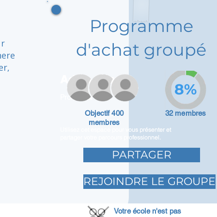
Programme
ur
d'achat groupé
here
er,
Adam Caar
8%
Promoteur
Objectif 400
32 membres
membres
Utilisez cet espace pour vous présenter et
partager votre parcours professionnel.
PARTAGER
REJOINDRE LE GROUPE
Votre école n'est pas