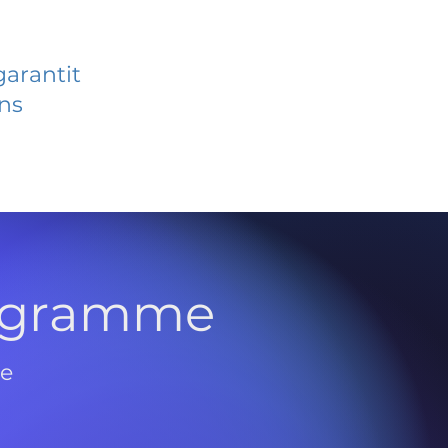
garantit
ans
rogramme
de