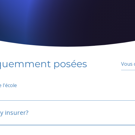
équemment posées
 l'école
y insurer?