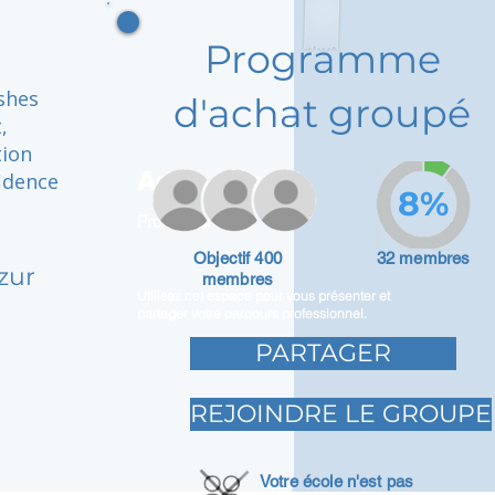
Programme
shes
d'achat groupé
,
tion
Adam Caar
fidence
8%
Promoteur
Objectif 400
32 membres
zur
membres
Utilisez cet espace pour vous présenter et
partager votre parcours professionnel.
PARTAGER
REJOINDRE LE GROUPE
Votre école n'est pas