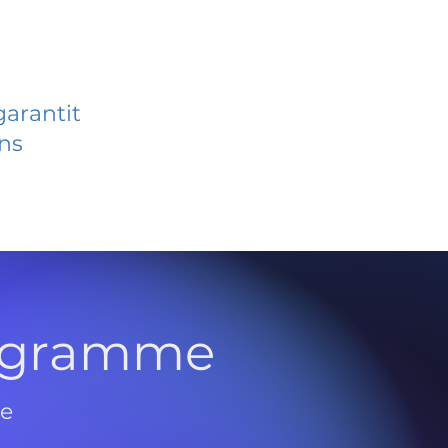
garantit
ans
rogramme
de