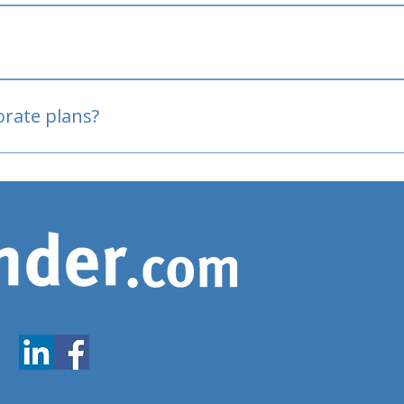
oved
porate plans?