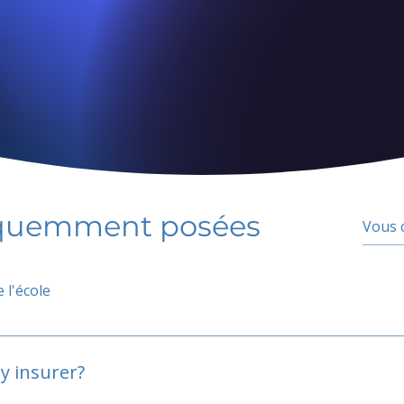
équemment posées
 l'école
y insurer?