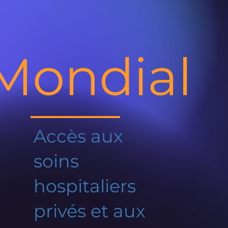
Mondial
Accès aux
soins
hospitaliers
privés et aux