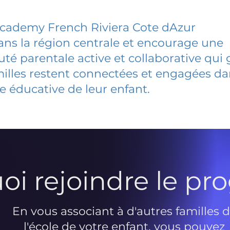
Academy French Riviera Cote dAzur
dans la région centrale et encourage une
 parentale active et collaborative qui 
milles restent connectées et engagées d
e éducative de leur enfant.
oi rejoindre le p
En vous associant à d'autres familles 
l'école de votre enfant, vous pouvez