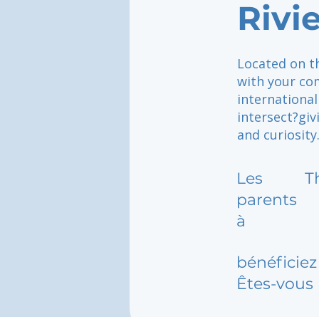
Rivi
Located on th
with your com
internationa
intersect?giv
and curiosity
Les
T
parents
à
bénéficiez 
Êtes-vous 