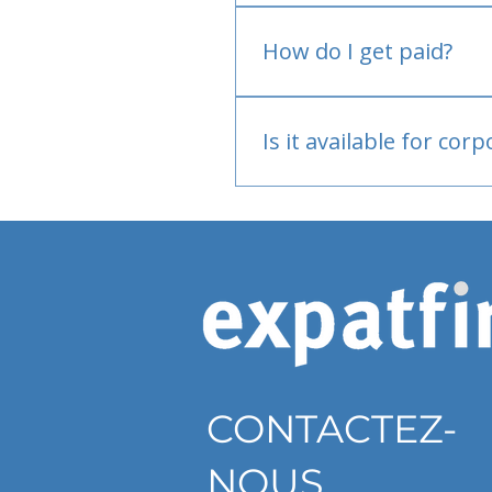
No.
How do I get paid?
Bank or PayPal, once appr
Is it available for cor
Currently individual only
CONTACTEZ-
NOUS