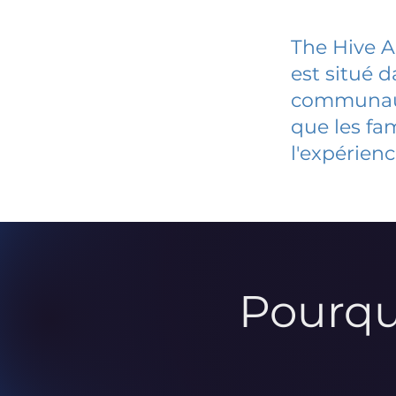
The Hive 
est situé 
communauté
que les fa
l'expérienc
Pourqu