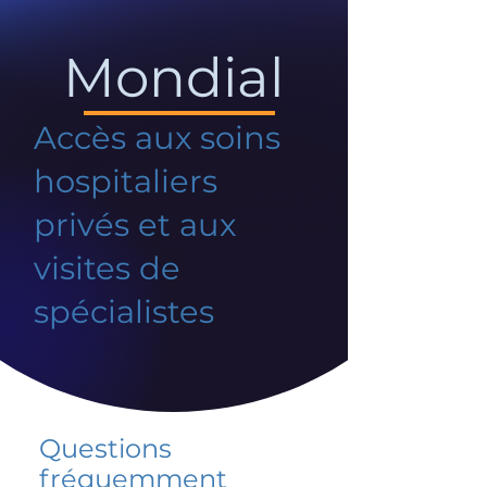
Mondial
Accès aux soins
hospitaliers
privés et aux
visites de
spécialistes
Questions
fréquemment