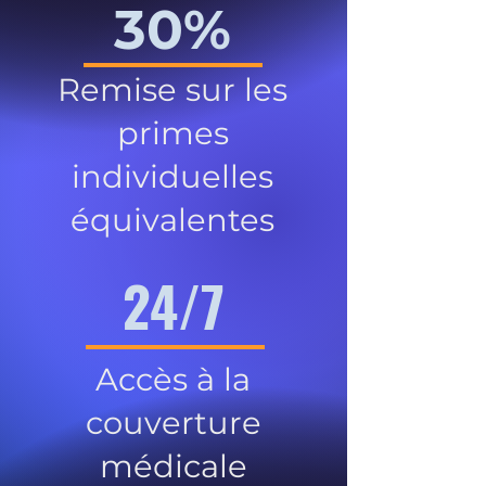
30%
Remise sur les
primes
individuelles
équivalentes
24/7
Accès à la
couverture
médicale