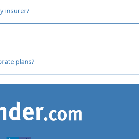
y insurer?
oved
porate plans?