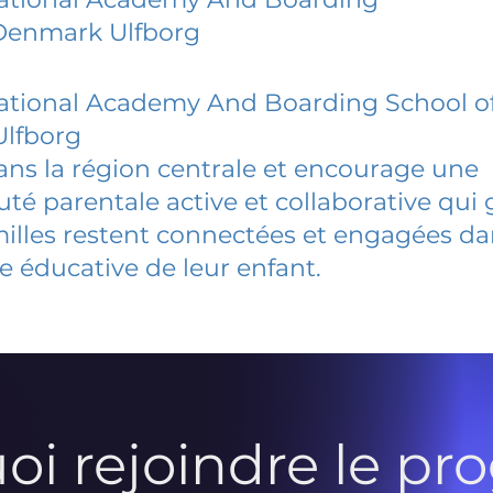
 Denmark Ulfborg
ational Academy And Boarding School o
lfborg
dans la région centrale et encourage une
 parentale active et collaborative qui 
milles restent connectées et engagées d
e éducative de leur enfant.
oi rejoindre le p