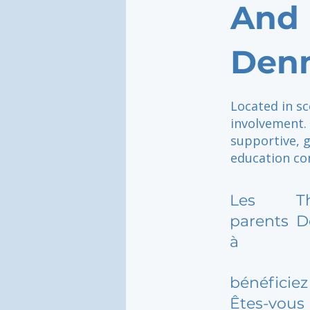
And 
Denm
Located in sc
involvement. 
supportive, 
education con
Les
T
parents
D
à
bénéficiez 
Êtes-vous 