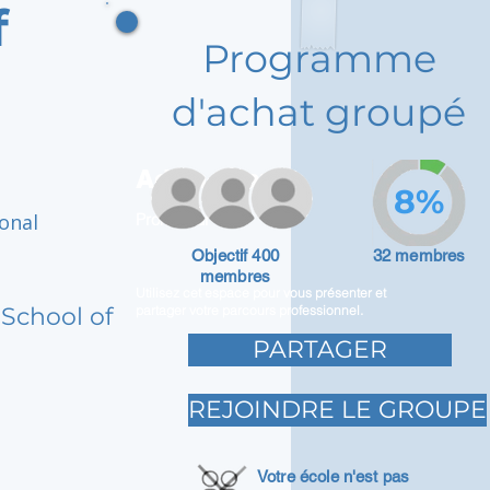
f
Programme
d'achat groupé
Adam Caar
8%
onal
Promoteur
Objectif 400
32 membres
membres
Utilisez cet espace pour vous présenter et
School of
partager votre parcours professionnel.
PARTAGER
REJOINDRE LE GROUPE
Votre école n'est pas