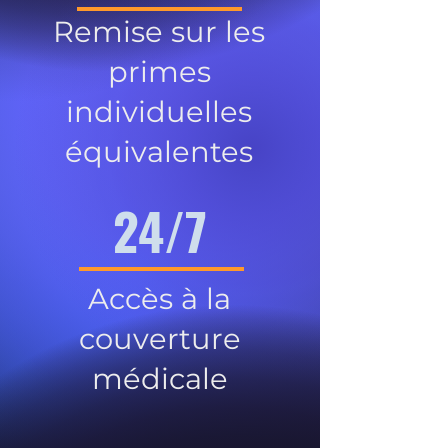
Remise sur les
primes
individuelles
équivalentes
24/7
Accès à la
couverture
médicale