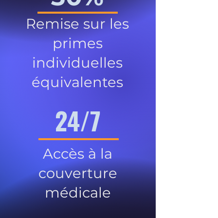
Remise sur les
primes
individuelles
équivalentes
24/7
Accès à la
couverture
médicale