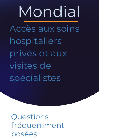
Mondial
Accès aux soins
hospitaliers
privés et aux
visites de
spécialistes
Questions
fréquemment
posées