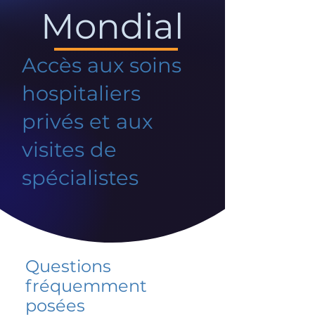
Mondial
Accès aux soins
hospitaliers
privés et aux
visites de
spécialistes
Questions
fréquemment
posées