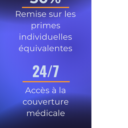
Remise sur les
primes
individuelles
équivalentes
24/7
Accès à la
couverture
médicale