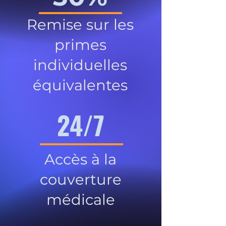
Remise sur les
primes
individuelles
équivalentes
24/7
Accès à la
couverture
médicale