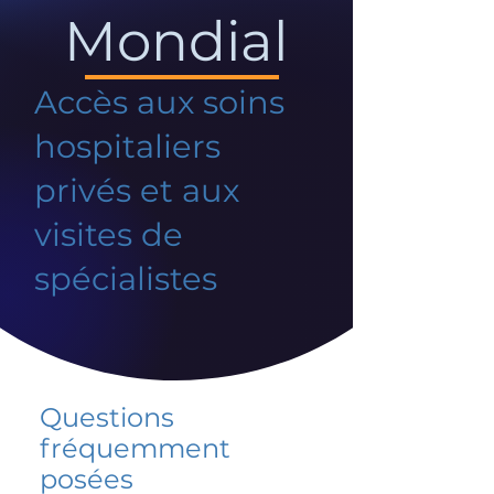
Mondial
Accès aux soins
hospitaliers
privés et aux
visites de
spécialistes
Questions
fréquemment
posées